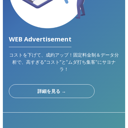
WEB Advertisement
コストを下げて、成約アップ！固定料金制＆データ分
WEB広告事業
析で、高すぎる“コスト”と"ムダ打ち集客"にサヨナ
DX事業
ラ！
経営支援
会社概要
詳細を見る →